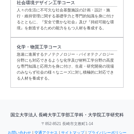
社会環境デザイン工学コース
人々の生活に不可欠な社会基盤施設の計画・設計・施
行・維持管理に関する基礎学力と専門的知識を身に付け
るとともに、『安全で豊かな社会』及び『持続可能な環
境』を創造するための能力をもつ人材を養成する。
化学・物質工学コース
急速に進展するナノテクノロジー・バイオテクノロジー
分野にも対応できるような化学及び材料工学分野の高度
な専門知識と応用力を身に付け、生産・研究開発の現場
のみならず社会の様々なニーズに対し積極的に対応でき
る人材を養成する。
国立大学法人 長崎大学工学部工学科・大学院工学研究科
〒852-8521 長崎市文教町1-14
お問い合わせ
|
交通アクセス
|
サイトマップ
|
プライバシーポリシー