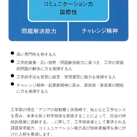
高い専門性を有する人
工学的素養・広い視野・問題解決能力に基づき、工学の実践
的問題の解決に力を発揮する人
工学的手法を背景に経営・管理運営に能力を発揮する人
チャレンジ精神・起業家精神に富み、新技術・新産業の開拓
に力を発揮する人
工学部の理念「アジアの鼓動響く街長崎で、知と心と工学センス
を育み、未来を拓く科学技術を創造することによって、社会の持
続的発展に貢献する。」に即して、工学技術者として要求される
課題探求能力、コミュニケーション能力及び技術者倫理を身に付
けた人材を養成します。