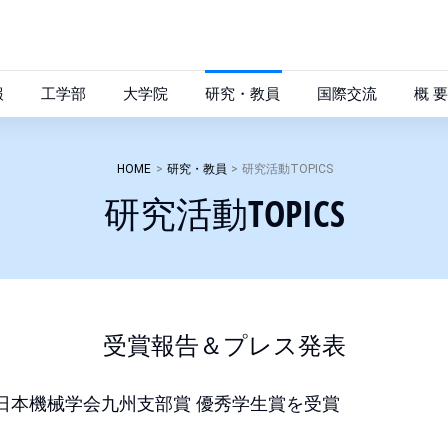
報
工学部
大学院
研究・教員
国際交流
概 要
HOME
>
研究・教員
>
研究活動TOPICS
研究活動TOPICS
受賞報告＆プレス発表
日本機械学会九州支部賞 優秀学生賞を受賞